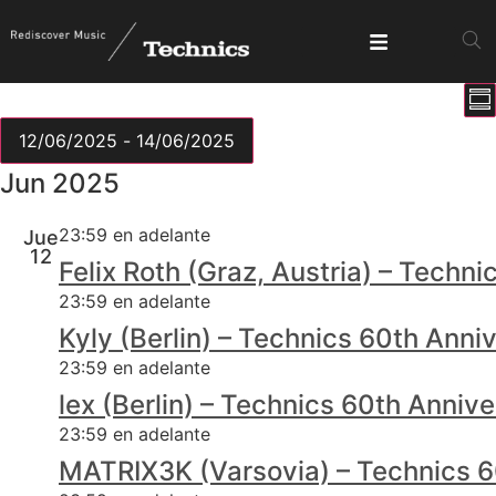
N
Nave
Re
d
Mostrar
de
v
12/06/2025
 - 
14/06/2025
d
Seleccionar
vista
Jun 2025
E
fecha.
23:59 en adelante
Jue
12
Felix Roth (Graz, Austria) – Techn
23:59 en adelante
Kyly (Berlin) – Technics 60th Ann
23:59 en adelante
lex (Berlin) – Technics 60th Anniv
23:59 en adelante
MATRIX3K (Varsovia) – Technics 6