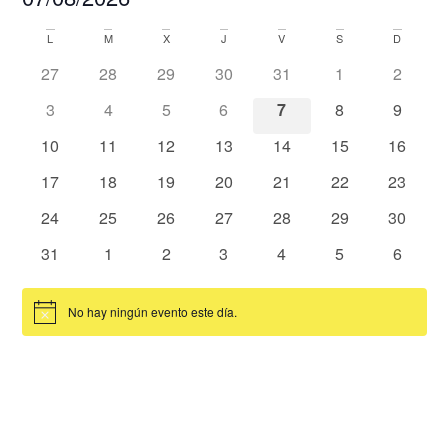
de
vist
Selecciona
de
vist
la
L
M
X
J
V
S
D
Calendario
Eve
fecha.
0 eventos
0 eventos
0 eventos
0 eventos
0 eventos
0 eventos
0 event
27
28
29
30
31
1
2
de
0 eventos
0 eventos
0 eventos
0 eventos
0 eventos
0 eventos
0 event
3
4
5
6
7
8
9
Eventos
0 eventos
0 eventos
0 eventos
0 eventos
0 eventos
0 eventos
0 event
10
11
12
13
14
15
16
0 eventos
0 eventos
0 eventos
0 eventos
0 eventos
0 eventos
0 event
17
18
19
20
21
22
23
0 eventos
0 eventos
0 eventos
0 eventos
0 eventos
0 eventos
0 event
24
25
26
27
28
29
30
0 eventos
0 eventos
0 eventos
0 eventos
0 eventos
0 eventos
0 event
31
1
2
3
4
5
6
No hay ningún evento este día.
Aviso