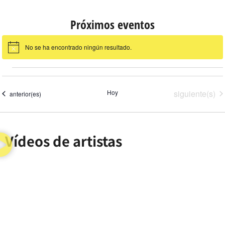
Próximos eventos
No se ha encontrado ningún resultado.
Aviso
Eventos
Hoy
siguiente(s)
Eventos
anterior(es)
Vídeos de artistas