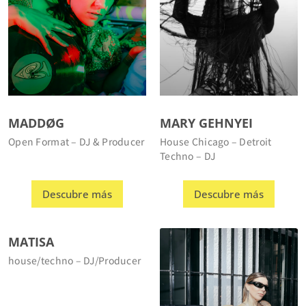
MADDØG
MARY GEHNYEI
Open Format – DJ & Producer
House Chicago – Detroit
Techno – DJ
Descubre más
Descubre más
MATISA
house/techno – DJ/Producer