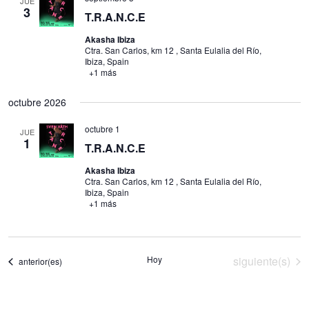
Akasha Ibiza
Ctra. San Carlos, km 12 , Santa Eulalia del Río,
Ibiza, Spain
+1 más
octubre 2026
octubre 1
JUE
1
T.R.A.N.C.E
Akasha Ibiza
Ctra. San Carlos, km 12 , Santa Eulalia del Río,
Ibiza, Spain
+1 más
Gestionar consentimiento
Para ofrecer las mejores experiencias, nosotros y nuestros socios
Eventos
Hoy
siguiente(s)
Eventos
anterior(es)
utilizamos tecnologías como cookies para almacenar y/o acceder a la
información del dispositivo. La aceptación de estas tecnologías nos
permitirá a nosotros y a nuestros socios procesar datos personales como el
comportamiento de navegación o identificaciones únicas (IDs) en este
sitio y mostrar anuncios (no-) personalizados. No consentir o retirar el
consentimiento, puede afectar negativamente a ciertas características y