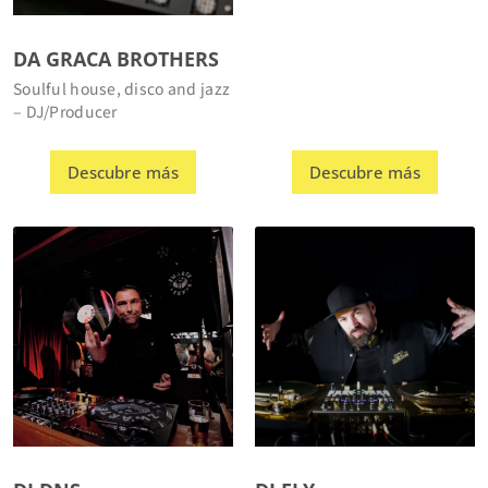
DA GRACA BROTHERS
Soulful house, disco and jazz
– DJ/Producer
Descubre más
Descubre más
DJ DNS
DJ FLY
Hiphop, R&B, Soul, Funk,
Hip-Hop / Bass Music /