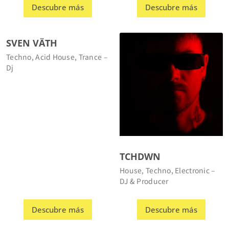
SVEN VÄTH
Techno, Acid House, Trance –
Dj
TCHDWN
House, Techno, Electronic –
DJ & Producer
Descubre más
Descubre más