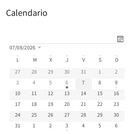
Calendario
Nave
Nave
Mes
de
07/08/2026
de
vista
Selecciona
de
la
L
M
X
J
V
S
D
Calendario
vista
fecha.
Even
de
0 eventos
0 eventos
0 eventos
0 eventos
0 eventos
0 eventos
0 evento
27
28
29
30
31
1
2
Eventos
0 eventos
0 eventos
0 eventos
1 evento
0 eventos
0 eventos
1 evento
3
4
5
6
7
8
9
0 eventos
0 eventos
0 eventos
0 eventos
0 eventos
0 eventos
0 eventos
10
11
12
13
14
15
16
0 eventos
0 eventos
0 eventos
0 eventos
0 eventos
0 eventos
0 eventos
17
18
19
20
21
22
23
0 eventos
0 eventos
0 eventos
0 eventos
0 eventos
0 eventos
0 eventos
24
25
26
27
28
29
30
0 eventos
0 eventos
0 eventos
1 evento
0 eventos
0 eventos
0 evento
31
1
2
3
4
5
6
No hay ningún evento este día.