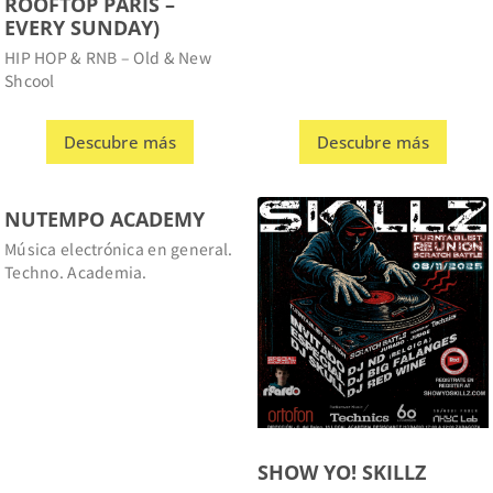
HIP HOP & RNB – Old & New
Shcool
Descubre más
Descubre más
NUTEMPO ACADEMY
Música electrónica en general.
Techno. Academia.
SHOW YO! SKILLZ
Turntablist Reunion / Scratch
battle – Festival