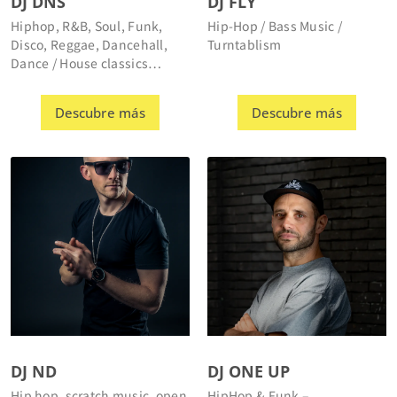
Disco, Reggae, Dancehall,
Turntablism
Dance / House classics…
Descubre más
Descubre más
DJ ND
DJ ONE UP
Hip hop, scratch music, open
HipHop & Funk –
format – DJ & Producer
DJ & Productor