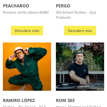
Positivo, vinilo clásico MoBO
Old School Techno – Dj &
Producer
Descubre más
Descubre más
RAMIRO LÓPEZ
ROM 303
Techno – Psy Trance – DJ &
House, Minimal and Techno –
Producer
Dj/Producer