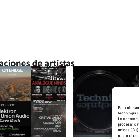
aciones de artistas
Para ofrecer
tecnologías
La aceptació
procesar da
únicas (IDs)
retirar el c