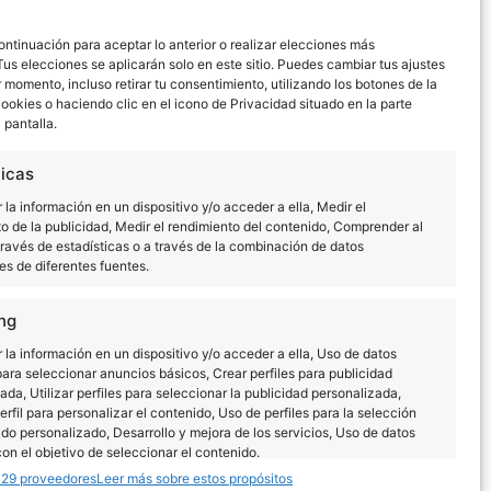
TECHNICS EN BRIGHTON
ontinuación para aceptar lo anterior o realizar elecciones más
MUSIC CONFERENCE 2026
Tus elecciones se aplicarán solo en este sitio. Puedes cambiar tus ajustes
 momento, incluso retirar tu consentimiento, utilizando los botones de la
Leer más
cookies o haciendo clic en el icono de Privacidad situado en la parte
a pantalla.
ticas
la información en un dispositivo y/o acceder a ella, Medir el
o de la publicidad, Medir el rendimiento del contenido, Comprender al
través de estadísticas o a través de la combinación de datos
s de diferentes fuentes.
ng
la información en un dispositivo y/o acceder a ella, Uso de datos
para seleccionar anuncios básicos, Crear perfiles para publicidad
Dónde comprar
ada, Utilizar perfiles para seleccionar la publicidad personalizada,
erfil para personalizar el contenido, Uso de perfiles para la selección
do personalizado, Desarrollo y mejora de los servicios, Uso de datos
con el objetivo de seleccionar el contenido.
129 proveedores
Leer más sobre estos propósitos