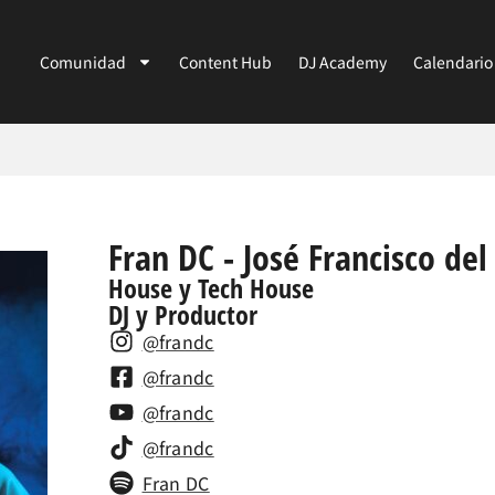
Comunidad
Content Hub
DJ Academy
Calendario
Fran DC - José Francisco del
House y Tech House
DJ y Productor
@frandc
@frandc
@frandc
@frandc
Fran DC