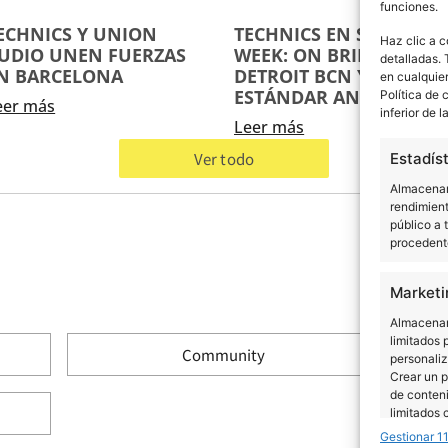
funciones.
ECHNICS Y UNION
TECHNICS EN SÓNAR
Haz clic a c
UDIO UNEN FUERZAS
WEEK: ON BRIDGE,
detalladas. 
N BARCELONA
DETROIT BCN Y EL
en cualquier
ESTÁNDAR ANALÓGICO
Política de 
eer más
inferior de l
Leer más
Ver todo
Estadís
Almacenar 
rendimient
público a 
procedente
Marketi
Almacenar 
limitados 
Community
personaliz
Crear un p
de conteni
limitados 
Gestionar 1