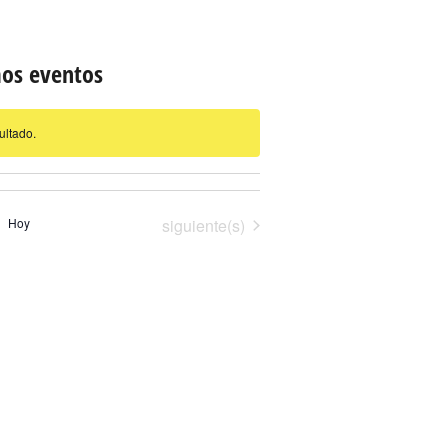
os eventos
ultado.
Eventos
Hoy
siguiente(s)