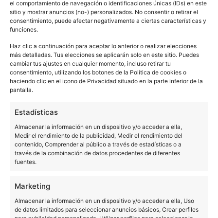
Te puede interesar
el comportamiento de navegación o identificaciones únicas (IDs) en este
sitio y mostrar anuncios (no-) personalizados. No consentir o retirar el
consentimiento, puede afectar negativamente a ciertas características y
funciones.
Haz clic a continuación para aceptar lo anterior o realizar elecciones
Technics celebra 60
más detalladas. Tus elecciones se aplicarán solo en este sitio. Puedes
cambiar tus ajustes en cualquier momento, incluso retirar tu
años de maestría en
consentimiento, utilizando los botones de la Política de cookies o
6 Turntables. 60
vinilo con eventos
haciendo clic en el icono de Privacidad situado en la parte inferior de la
Minutes. Pure Vinyl
exclusivos en Moog
pantalla.
Mastery.
Club Barcelona
Estadísticas
Almacenar la información en un dispositivo y/o acceder a ella,
Medir el rendimiento de la publicidad, Medir el rendimiento del
contenido, Comprender al público a través de estadísticas o a
través de la combinación de datos procedentes de diferentes
Technics en Sónar
Technics at
fuentes.
Week: ON Bridge,
Amsterdam Dance
Detroit BCN y el
Event 2025 – Full
Marketing
estándar analógico
Program & Lineup
Almacenar la información en un dispositivo y/o acceder a ella, Uso
de datos limitados para seleccionar anuncios básicos, Crear perfiles