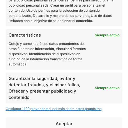
para publicidad personalizada, Utilizar perfiles para seleccionar la
publicidad personalizada, Crear un perfil para personalizar el
contenido, Uso de perfiles para la selección de contenido
personalizado, Desarrollo y mejora de los servicios, Uso de datos
limitados con el objetivo de seleccionar el contenido.
Características
Siempre activo
Cotejo y combinación de datos procedentes de
otras fuentes de información, Vincular diferentes
Comunidad
dispositivos, Identificación de dispositivos en
función de la información transmitida de forma
automática.
Community
Garantizar la seguridad, evitar y
Dónde comprar
detectar fraudes, y eliminar fallos,
Siempre activo
Ofrecer y presentar publicidad y
contenido.
Noticias
Gestionar 1129 proveedores
Leer más sobre estos propósitos
Aceptar