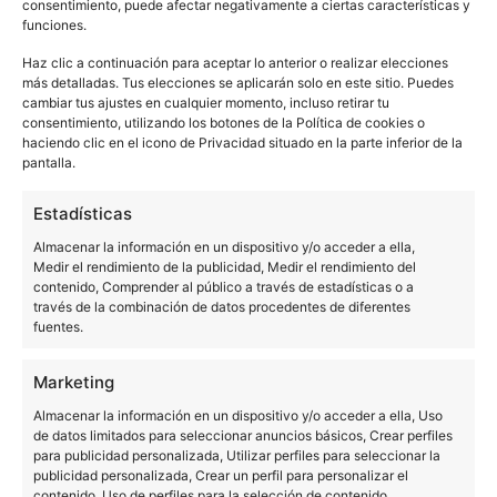
consentimiento, puede afectar negativamente a ciertas características y
funciones.
Haz clic a continuación para aceptar lo anterior o realizar elecciones
Technics celebra 60
más detalladas. Tus elecciones se aplicarán solo en este sitio. Puedes
cambiar tus ajustes en cualquier momento, incluso retirar tu
años de maestría en
consentimiento, utilizando los botones de la Política de cookies o
vinilo con eventos
haciendo clic en el icono de Privacidad situado en la parte inferior de la
DMC Iberia 2026 – El
exclusivos en Moog
pantalla.
camino hacia Vigo
Club Barcelona
Estadísticas
Almacenar la información en un dispositivo y/o acceder a ella,
Medir el rendimiento de la publicidad, Medir el rendimiento del
contenido, Comprender al público a través de estadísticas o a
través de la combinación de datos procedentes de diferentes
fuentes.
Carl Cox is making his
Technics en Brighton
return to Brighton
Music Conference
Marketing
Beach
2026
Almacenar la información en un dispositivo y/o acceder a ella, Uso
de datos limitados para seleccionar anuncios básicos, Crear perfiles
para publicidad personalizada, Utilizar perfiles para seleccionar la
publicidad personalizada, Crear un perfil para personalizar el
contenido, Uso de perfiles para la selección de contenido