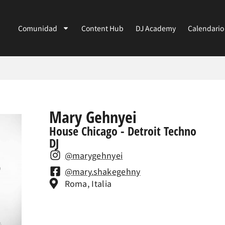
Comunidad
Content Hub
DJ Academy
Calendario
Mary Gehnyei
House Chicago - Detroit Techno
DJ
@marygehnyei
@mary.shakegehny
Roma, Italia