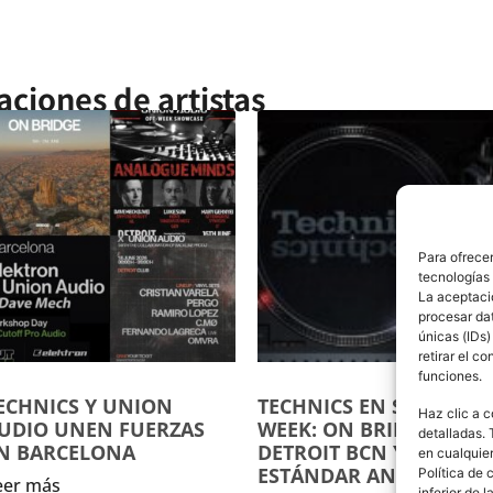
aciones de artistas
Para ofrecer
tecnologías
La aceptació
procesar da
únicas (IDs)
retirar el c
funciones.
ECHNICS Y UNION
TECHNICS EN SÓNAR
Haz clic a c
UDIO UNEN FUERZAS
WEEK: ON BRIDGE,
detalladas. 
N BARCELONA
DETROIT BCN Y EL
en cualquier
ESTÁNDAR ANALÓGICO
Política de 
eer más
inferior de l