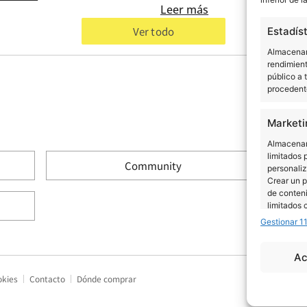
Leer más
Ver todo
Estadís
Almacenar 
rendimient
público a 
procedente
Marketi
Almacenar 
limitados 
Community
personaliz
Crear un p
de conteni
limitados 
Gestionar 1
Caracte
Ac
Cotejo y 
informació
okies
Contacto
Dónde comprar
dispositiv
automátic