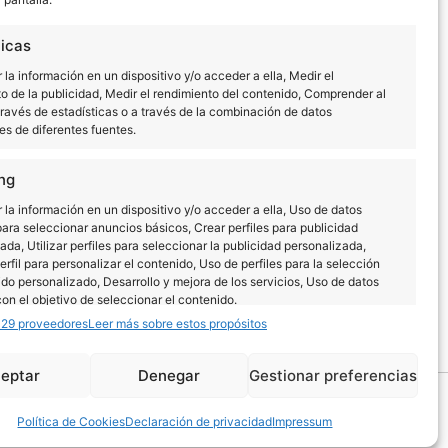
ticas
la información en un dispositivo y/o acceder a ella, Medir el
o de la publicidad, Medir el rendimiento del contenido, Comprender al
través de estadísticas o a través de la combinación de datos
s de diferentes fuentes.
ng
la información en un dispositivo y/o acceder a ella, Uso de datos
para seleccionar anuncios básicos, Crear perfiles para publicidad
Dónde comprar
ada, Utilizar perfiles para seleccionar la publicidad personalizada,
erfil para personalizar el contenido, Uso de perfiles para la selección
do personalizado, Desarrollo y mejora de los servicios, Uso de datos
con el objetivo de seleccionar el contenido.
129 proveedores
Leer más sobre estos propósitos
rísticas
Siempre activo
eptar
Denegar
Gestionar preferencias
combinación de datos procedentes de otras fuentes de
n, Vincular diferentes dispositivos, Identificación de
EN
ES
os en función de la información transmitida de forma
Política de Cookies
Declaración de privacidad
Impressum
a.