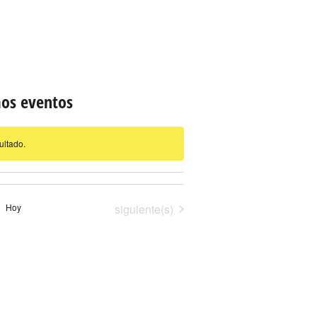
os eventos
ultado.
Eventos
Hoy
siguiente(s)