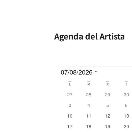
Agenda del Artista
07/08/2026
Selecciona
la
Calendario
L
M
X
J
fecha.
de
0 eventos
0 eventos
0 eventos
0 e
27
28
29
30
Eventos
0 eventos
0 eventos
0 eventos
0 e
3
4
5
6
0 eventos
0 eventos
0 eventos
0 e
10
11
12
13
0 eventos
0 eventos
0 eventos
0 e
17
18
19
20