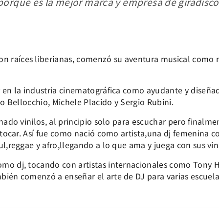
orque es la mejor marca y empresa de giradiscos
 raíces liberianas, comenzó su aventura musical como m
 en la industria cinematográfica como ayudante y diseñad
co Bellocchio, Michele Placido y Sergio Rubini.
onado vinilos, al principio solo para escuchar pero finalm
 tocar. Así fue como nació como artista,una dj femenina c
l,reggae y afro,llegando a lo que ama y juega con sus vini
mo dj, tocando con artistas internacionales como Tony 
ién comenzó a enseñar el arte de DJ para varias escuelas