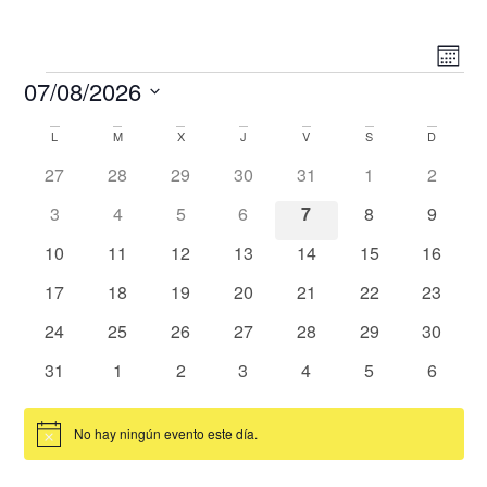
Nav
Nav
Mes
de
07/08/2026
de
vist
Selecciona
de
vist
la
L
M
X
J
V
S
D
Calendario
Eve
fecha.
0 eventos
0 eventos
0 eventos
0 eventos
0 eventos
0 eventos
0 event
27
28
29
30
31
1
2
de
0 eventos
0 eventos
0 eventos
0 eventos
0 eventos
0 eventos
0 event
3
4
5
6
7
8
9
Eventos
0 eventos
0 eventos
0 eventos
0 eventos
0 eventos
0 eventos
0 event
10
11
12
13
14
15
16
0 eventos
0 eventos
0 eventos
0 eventos
0 eventos
0 eventos
0 event
17
18
19
20
21
22
23
0 eventos
0 eventos
0 eventos
0 eventos
0 eventos
0 eventos
0 event
24
25
26
27
28
29
30
0 eventos
0 eventos
0 eventos
0 eventos
0 eventos
0 eventos
0 event
31
1
2
3
4
5
6
No hay ningún evento este día.
Aviso