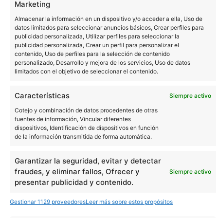
Marketing
Almacenar la información en un dispositivo y/o acceder a ella, Uso de
datos limitados para seleccionar anuncios básicos, Crear perfiles para
publicidad personalizada, Utilizar perfiles para seleccionar la
Comunidad
publicidad personalizada, Crear un perfil para personalizar el
contenido, Uso de perfiles para la selección de contenido
personalizado, Desarrollo y mejora de los servicios, Uso de datos
Community
limitados con el objetivo de seleccionar el contenido.
Características
Dónde comprar
Siempre activo
Cotejo y combinación de datos procedentes de otras
fuentes de información, Vincular diferentes
Noticias
dispositivos, Identificación de dispositivos en función
de la información transmitida de forma automática.
Garantizar la seguridad, evitar y detectar
fraudes, y eliminar fallos, Ofrecer y
Siempre activo
Instagram
YouTube
presentar publicidad y contenido.
Sobre nosotros
Términos de uso
Política de privacidad
Política de Cookies
Contacto
Dónde comprar
Copyright © 2026 Panasonic Marketing Europe
Gestionar 1129 proveedores
Leer más sobre estos propósitos