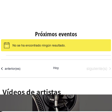
Próximos eventos
No se ha encontrado ningún resultado.
Aviso
Eventos
Hoy
siguiente(s)
Eventos
anterior(es)
Vídeos de artistas