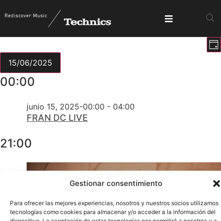
N
Nave
Día
d
Mostrar
de
v
15/06/2025
d
Selecciona
vista
00:00
E
la
fecha.
junio 15, 2025-00:00
-
04:00
FRAN DC LIVE
21:00
Gestionar consentimiento
Para ofrecer las mejores experiencias, nosotros y nuestros socios utilizamos
tecnologías como cookies para almacenar y/o acceder a la información del
dispositivo. La aceptación de estas tecnologías nos permitirá a nosotros y a