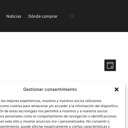
Noticias
Dónde comprar
Navegaci
Nave
Día
de
de
Ocultar filtros
vista
vistas
de
Gestionar consentimiento
Even
 las mejores experiencias, nosotros y nuestros socios utilizamos
 como cookies para almacenar y/o acceder a la información del dispositivo.
 eventos
.
n de estas tecnologías nos permitirá a nosotros y a nuestros socios
tos personales como el comportamiento de navegación o identificaciones
 en este sitio y mostrar anuncios (no-) personalizados. No consentir o
onsentimiento, puede afectar negativamente a ciertas características y