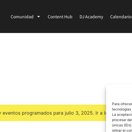
Comunidad
Content Hub
DJ Academy
Calendario
Para ofrecer
tecnologías
 eventos programados para julio 3, 2025. Ir a los
próximos
La aceptació
Aviso
procesar da
únicas (IDs)
retirar el c