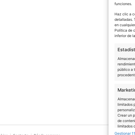
funciones.
Artists
Venues
Country
City
Haz clic a c
detalladas. 
en cualquier
Política de 
inferior de l
Estadís
Almacenar 
rendimient
público a 
procedente
Marketi
Almacenar 
limitados 
personaliz
Crear un p
de conteni
limitados 
Gestionar 1