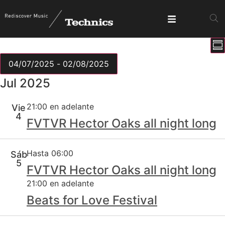
N
Nave
Re
d
Mostrar
de
v
04/07/2025
 - 
02/08/2025
d
Seleccionar
vista
Jul 2025
E
fecha.
21:00 en adelante
Vie
4
FVTVR Hector Oaks all night long
Hasta 06:00
Sáb
5
FVTVR Hector Oaks all night long
21:00 en adelante
Beats for Love Festival