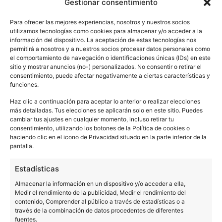
Gestionar consentimiento
Para ofrecer las mejores experiencias, nosotros y nuestros socios
utilizamos tecnologías como cookies para almacenar y/o acceder a la
información del dispositivo. La aceptación de estas tecnologías nos
permitirá a nosotros y a nuestros socios procesar datos personales como
el comportamiento de navegación o identificaciones únicas (IDs) en este
sitio y mostrar anuncios (no-) personalizados. No consentir o retirar el
consentimiento, puede afectar negativamente a ciertas características y
funciones.
Haz clic a continuación para aceptar lo anterior o realizar elecciones
más detalladas. Tus elecciones se aplicarán solo en este sitio. Puedes
Cocoon at Amnesia 19th July 2026
cambiar tus ajustes en cualquier momento, incluso retirar tu
consentimiento, utilizando los botones de la Política de cookies o
Este evento ha pasado.
haciendo clic en el icono de Privacidad situado en la parte inferior de la
pantalla.
julio 19
Estadísticas
Almacenar la información en un dispositivo y/o acceder a ella,
Medir el rendimiento de la publicidad, Medir el rendimiento del
Sven Väth
contenido, Comprender al público a través de estadísticas o a
través de la combinación de datos procedentes de diferentes
Richie Hawtin
fuentes.