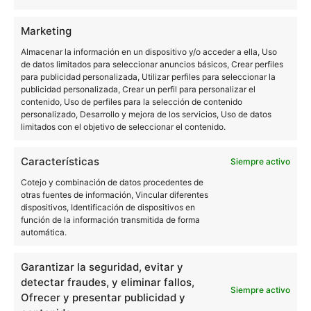
Nina Kraviz
Añadir al calendario
Len Faki
Marketing
Dana Ruh
Almacenar la información en un dispositivo y/o acceder a ella, Uso
Mateo Dufour
de datos limitados para seleccionar anuncios básicos, Crear perfiles
para publicidad personalizada, Utilizar perfiles para seleccionar la
publicidad personalizada, Crear un perfil para personalizar el
contenido, Uso de perfiles para la selección de contenido
personalizado, Desarrollo y mejora de los servicios, Uso de datos
DETALLES
ORGANIZADORES
limitados con el objetivo de seleccionar el contenido.
Sven Väth
Fecha:
Dana Ruh
julio 19
Características
Siempre activo
Sitio web:
Cotejo y combinación de datos procedentes de
https://www.amnesia.es/es/fies
otras fuentes de información, Vincular diferentes
ta-info/cocoon
dispositivos, Identificación de dispositivos en
función de la información transmitida de forma
RECINTO
automática.
Amnesia
Ctra. Ibiza a San Antonio Km 5
Garantizar la seguridad, evitar y
detectar fraudes, y eliminar fallos,
Ibiza
,
07186
Spain
+ Google Map
Siempre activo
Ofrecer y presentar publicidad y